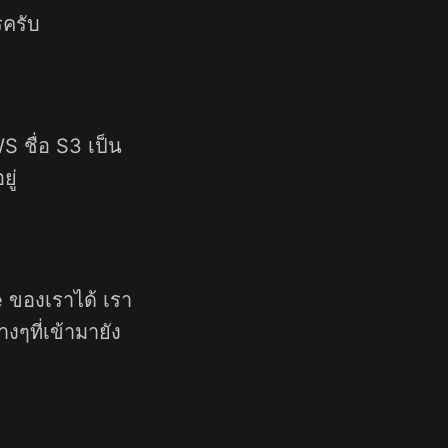
รครับ
S ชื่อ S3 เป็น
ู่
e ของเราได้ เรา
ๆที่เข้ามายัง