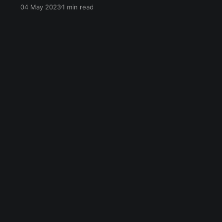
เลยจะมาเล่าประสบการณ์ตั้งแต่เริ่ม Process จนจบ
04 May 2023
1 min read
ว่าผมทำยังไงบ้าง ขั้นตอนแรก เราต้องขวานหาข้อมูล
ดอกเบี้ยแบงค์แต่ละแบงค์